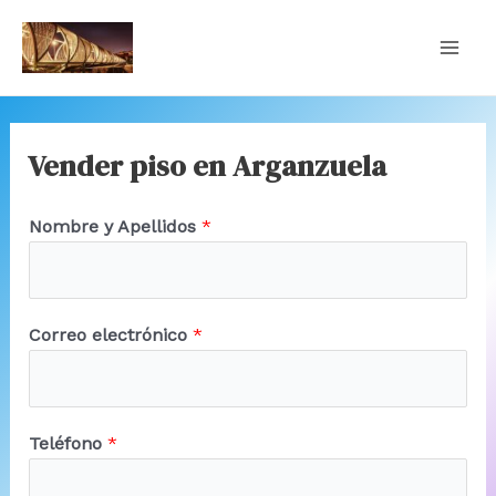
Ir
al
MA
contenido
ME
Vender piso en Arganzuela
e
Nombre y Apellidos
*
l
e
c
t
Correo electrónico
*
r
ó
n
M
Teléfono
*
i
e
c
n